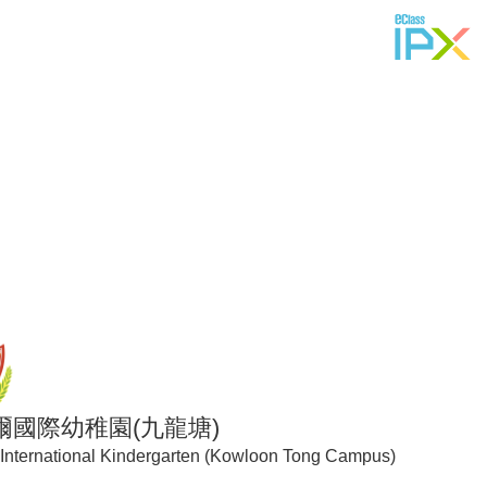
爾國際幼稚園(九龍塘)
 International Kindergarten (Kowloon Tong Campus)