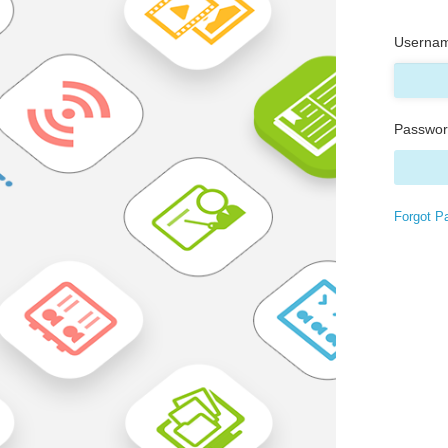
Usern
Passwo
Forgot 